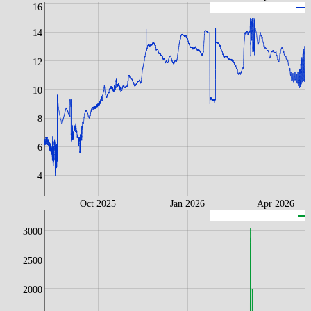
16
L
14
12
10
8
6
4
Oct 2025
Jan 2026
Apr 2026
3000
2500
2000