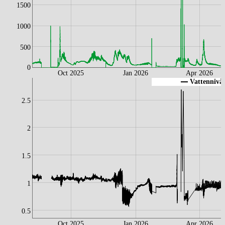
1500
1000
500
0
Oct 2025
Jan 2026
Apr 2026
Vattennivå 
2.5
2
1.5
1
0.5
Oct 2025
Jan 2026
Apr 2026